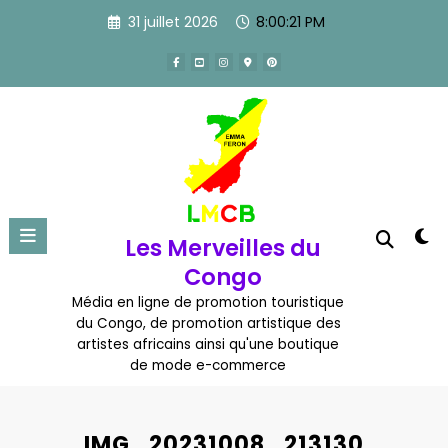
Aller
31 juillet 2026
8:00:22 PM
au
contenu
Les Merveilles du
Congo
Média en ligne de promotion touristique
du Congo, de promotion artistique des
artistes africains ainsi qu'une boutique
de mode e-commerce
IMG_20231008_213130