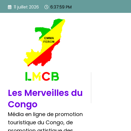
Aller
11 juillet 2026
6:37:59 PM
au
contenu
Les Merveilles du
Congo
Média en ligne de promotion
touristique du Congo, de
promotion artistique des