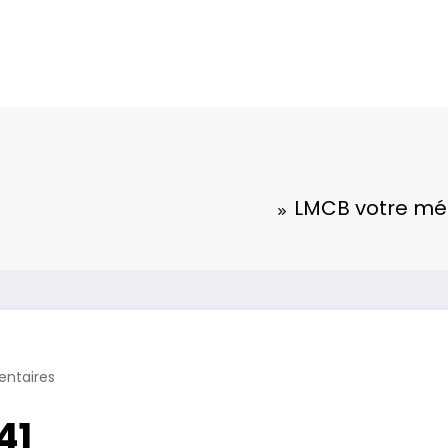
LMCB votre mé
ntaires
41