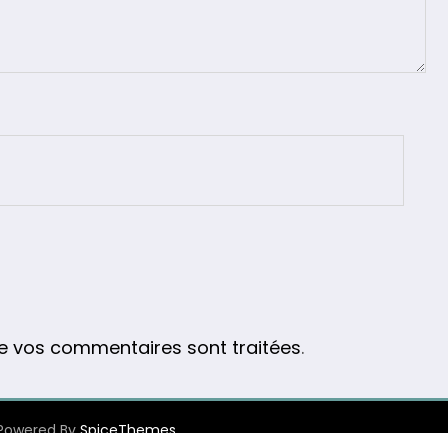
de vos commentaires sont traitées
.
| Powered By
SpiceThemes