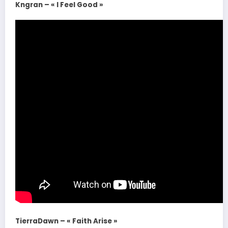
Kngran – « I Feel Good »
TierraDawn – « Faith Arise »