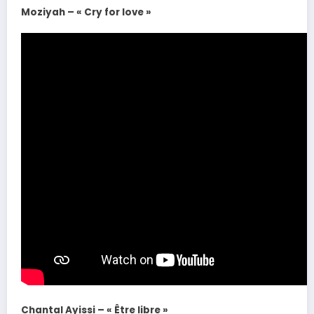
Moziyah – « Cry for love »
Chantal Ayissi – « Être libre »