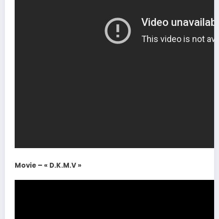
Movie – « D.K.M.V »