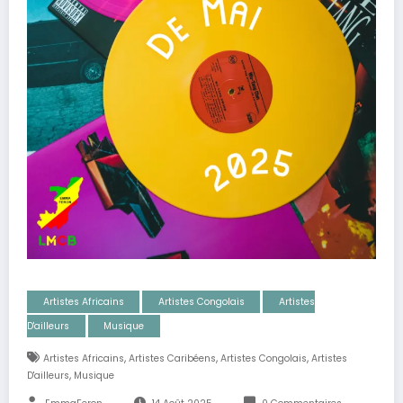
Artistes Africains
Artistes Congolais
Artistes
D'ailleurs
Musique
,
,
,
Artistes Africains
Artistes Caribéens
Artistes Congolais
Artistes
,
D'ailleurs
Musique