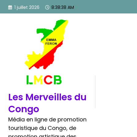
Aller
1 juillet 2026
8:38:39 AM
au
contenu
Les Merveilles du
Congo
Média en ligne de promotion
touristique du Congo, de
promotion artistique des